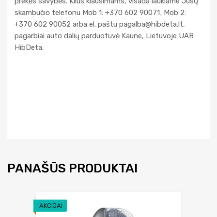
prekės savybės. Kilus klausimams, visada laukiame Jūsų
skambučio telefonu Mob 1: +370 602 90071; Mob 2:
+370 602 90052 arba el. paštu
pagalba@hibdeta.lt
,
pagarbiai auto dalių parduotuvė Kaune, Lietuvoje UAB
HibDeta.
PANAŠŪS PRODUKTAI
AKCIJA!