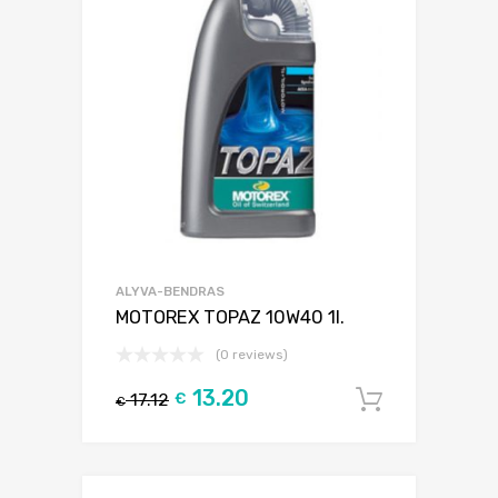
ALYVA-BENDRAS
MOTOREX TOPAZ 10W40 1l.
(0 reviews)
13.20
17.12
€
Į krepšel
€