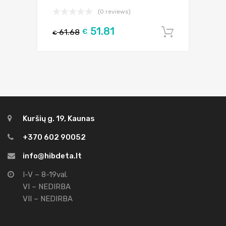
(0 reviews)
51.81
61.68
€
Į krepšel
€
Kuršių g. 19, Kaunas
+370 602 90052
info@hibdeta.lt
I-V – 8-19val.
VI – NEDIRBA
VII – NEDIRBA