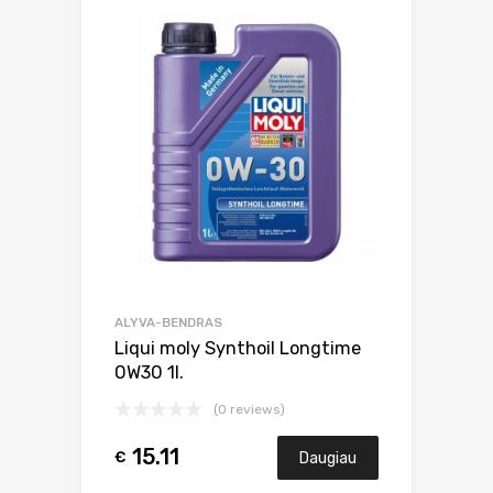
ALYVA-BENDRAS
Liqui moly Synthoil Longtime
0W30 1l.
(0 reviews)
15.11
€
Daugiau