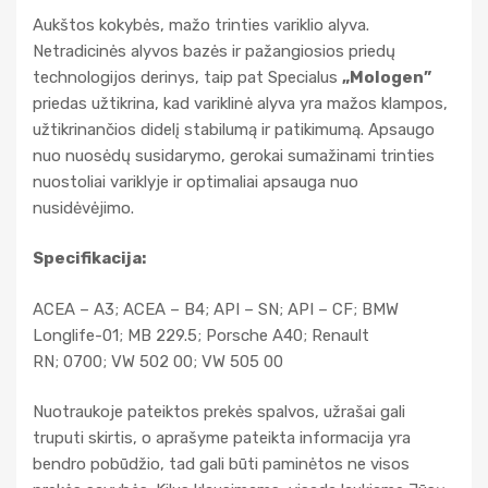
Aukštos kokybės, mažo trinties variklio alyva.
Netradicinės alyvos bazės ir pažangiosios priedų
technologijos derinys, taip pat Specialus
„Mologen”
priedas užtikrina, kad variklinė alyva yra mažos klampos,
užtikrinančios didelį stabilumą ir patikimumą. Apsaugo
nuo nuosėdų susidarymo, gerokai sumažinami trinties
nuostoliai variklyje ir optimaliai apsauga nuo
nusidėvėjimo.
Specifikacija:
ACEA – A3; ACEA – B4; API – SN; API – CF; BMW
Longlife-01; MB 229.5; Porsche A40; Renault
RN; 0700; VW 502 00; VW 505 00
Nuotraukoje pateiktos prekės spalvos, užrašai gali
truputi skirtis, o aprašyme pateikta informacija yra
bendro pobūdžio, tad gali būti paminėtos ne visos