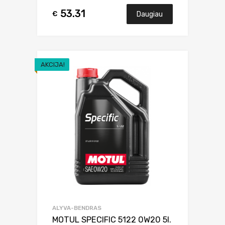
53.31
€
Daugiau
AKCIJA!
ALYVA-BENDRAS
MOTUL SPECIFIC 5122 0W20 5l.