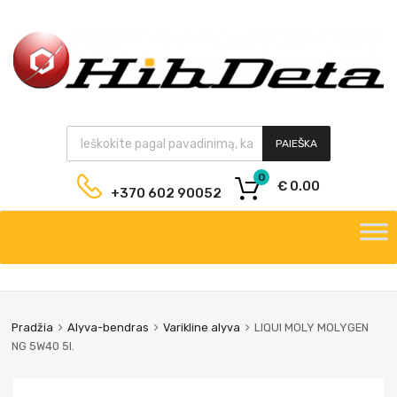
PAIEŠKA
0
€
0.00
+370 602 90052
Pradžia
Alyva-bendras
Varikline alyva
LIQUI MOLY MOLYGEN
NG 5W40 5l.