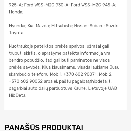
925-A; Ford WSS-M2C 930-A; Ford WSS-M2C 945-A;
Honda;
Hyundai; Kia; Mazda; Mitsubishi; Nissan; Subaru; Suzuki;
Toyota.
Nuotraukoje pateiktos prekės spalvos, užrašai gali
truputi skirtis, o aprašyme pateikta informacija yra
bendro pobūdžio, tad gali būti paminėtos ne visos
prekės savybės. Kilus klausimams, visada laukiame Jūsų
skambučio telefonu Mob 1: +370 602 90071; Mob 2:
+370 602 90052 arba el. paštu
pagalba@hibdeta.lt
,
pagarbiai auto dalių parduotuvė Kaune, Lietuvoje UAB
HibDeta.
PANAŠŪS PRODUKTAI