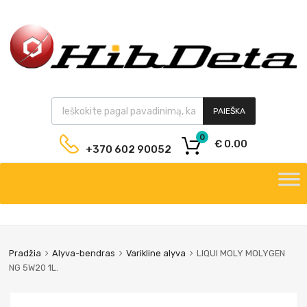
PAIEŠKA
0
€
0.00
+370 602 90052
Pradžia
Alyva-bendras
Varikline alyva
LIQUI MOLY MOLYGEN
NG 5W20 1L.