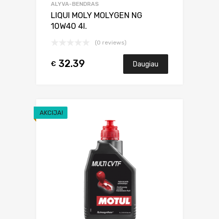
ALYVA-BENDRAS
LIQUI MOLY MOLYGEN NG
10W40 4l.
(0 reviews)
32.39
€
Daugiau
AKCIJA!