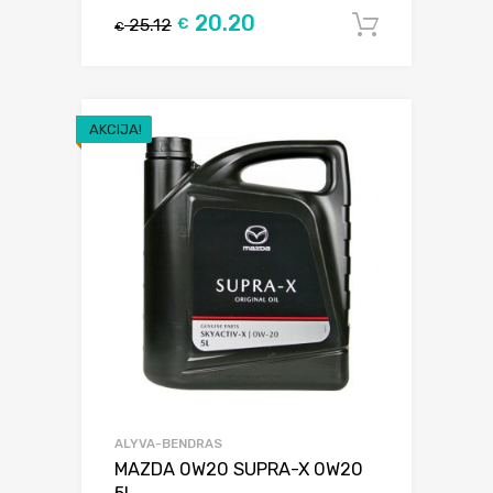
20.20
25.12
€
Į krepšel
€
AKCIJA!
ALYVA-BENDRAS
MAZDA 0W20 SUPRA-X 0W20