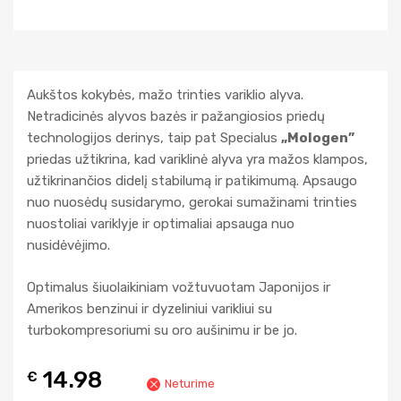
Aukštos kokybės, mažo trinties variklio alyva.
Netradicinės alyvos bazės ir pažangiosios priedų
technologijos derinys, taip pat Specialus
„Mologen”
priedas užtikrina, kad variklinė alyva yra mažos klampos,
užtikrinančios didelį stabilumą ir patikimumą. Apsaugo
nuo nuosėdų susidarymo, gerokai sumažinami trinties
nuostoliai variklyje ir optimaliai apsauga nuo
nusidėvėjimo.
Optimalus šiuolaikiniam vožtuvuotam Japonijos ir
Amerikos benzinui ir dyzeliniui varikliui su
turbokompresoriumi su oro aušinimu ir be jo.
14.98
€
Neturime