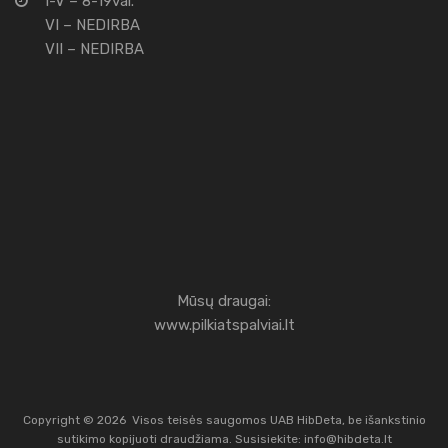
I-V – 8-19val.
VI – NEDIRBA
VII – NEDIRBA
Mūsų draugai:
www.pilkiatspalviai.lt
Copyright ©
2026
Visos teisės saugomos UAB HibDeta, be išankstinio
sutikimo kopijuoti draudžiama. Susisiekite:
info@hibdeta.lt