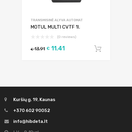
TRANSMISINĖ ALYVA AUTOMAT
MOTUL MULTI CVTF 1l.
(0 reviews)
11.41
13.91
€
Į krepšel
€
Kuršių g. 19, Kaunas
+370 602 90052
info@hibdeta.lt