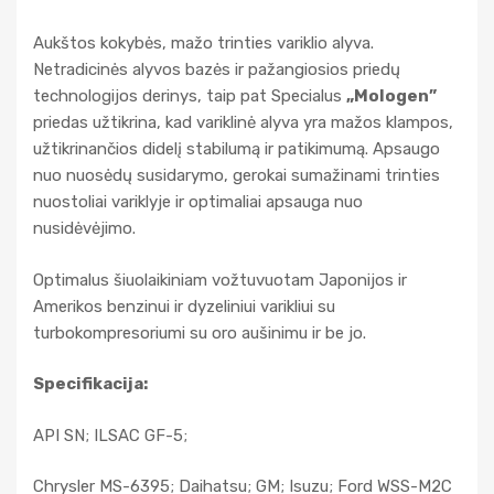
Aukštos kokybės, mažo trinties variklio alyva.
Netradicinės alyvos bazės ir pažangiosios priedų
technologijos derinys, taip pat Specialus
„Mologen”
priedas užtikrina, kad variklinė alyva yra mažos klampos,
užtikrinančios didelį stabilumą ir patikimumą. Apsaugo
nuo nuosėdų susidarymo, gerokai sumažinami trinties
nuostoliai variklyje ir optimaliai apsauga nuo
nusidėvėjimo.
Optimalus šiuolaikiniam vožtuvuotam Japonijos ir
Amerikos benzinui ir dyzeliniui varikliui su
turbokompresoriumi su oro aušinimu ir be jo.
Specifikacija:
API SN; ILSAC GF-5;
Chrysler MS-6395; Daihatsu; GM; Isuzu; Ford WSS-M2C