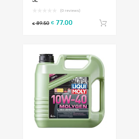
5L
(0 reviews)
77.00
89.50
€
Į krepšel
€