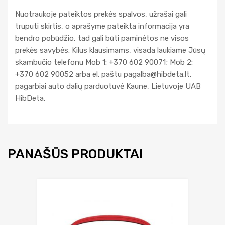
Nuotraukoje pateiktos prekės spalvos, užrašai gali
truputi skirtis, o aprašyme pateikta informacija yra
bendro pobūdžio, tad gali būti paminėtos ne visos
prekės savybės. Kilus klausimams, visada laukiame Jūsų
skambučio telefonu Mob 1: +370 602 90071; Mob 2:
+370 602 90052 arba el. paštu
pagalba@hibdeta.lt
,
pagarbiai auto dalių parduotuvė Kaune, Lietuvoje UAB
HibDeta.
PANAŠŪS PRODUKTAI