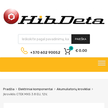
PAIEŠKA
0
€
0.00
+370 602 90052
Pradžia
Elektriniai komponentai
Akumuliatorių krovikliai
Įkroviklis CTEK MXS 3.8 EU, 12V,