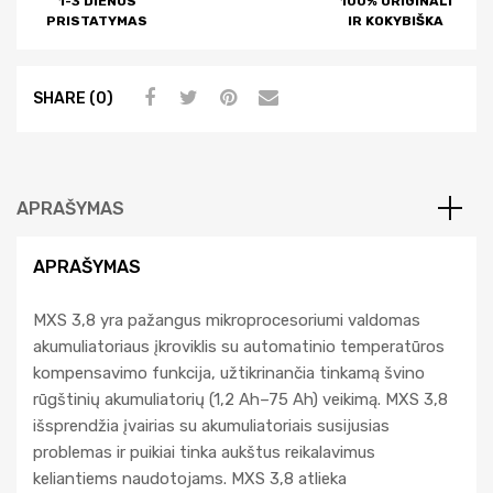
1-3 DIENOS
100% ORIGINALI
v
PRISTATYMAS
IR KOKYBIŠKA
e
:
SHARE (0)
APRAŠYMAS
APRAŠYMAS
MXS 3,8 yra pažangus mikroprocesoriumi valdomas
akumuliatoriaus įkroviklis su automatinio temperatūros
kompensavimo funkcija, užtikrinančia tinkamą švino
rūgštinių akumuliatorių (1,2 Ah–75 Ah) veikimą. MXS 3,8
išsprendžia įvairias su akumuliatoriais susijusias
problemas ir puikiai tinka aukštus reikalavimus
keliantiems naudotojams. MXS 3,8 atlieka