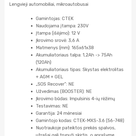
Lengvieji automobiliai, mikroautobusai
Gamintojas: CTEK
Naudojama įtampa: 230V
Įtampa (išėjimo): 12 V
Įkrovimo srovė: 3,6 A
Matmenys (mm): 165x61x38
Akumuliatoriaus talpa: 1,2Ah -> 75Ah
(120Ah)
Akumuliatoriaus tipas: Skystas elektrolitas
+ AGM + GEL
„SOS Recover”: NE
Užvedimas (BOOSTER): NE
Įkrovimo būdas: Impulsinis 4-ių rėžimų
Testavimas: NE
Garantija: 24 mėnesiai
Gamintojo kodas: CTEK-MXS-3.6 (56-748)
Nuotraukoje pateiktos prekės spalvos,
užrašai gali truputi skirtis, o aprašyme