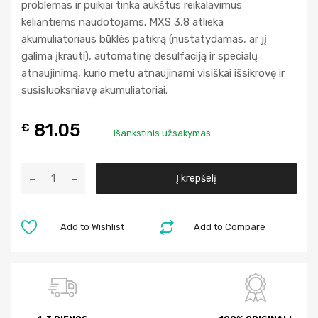
problemas ir puikiai tinka aukštus reikalavimus
keliantiems naudotojams. MXS 3,8 atlieka
akumuliatoriaus būklės patikrą (nustatydamas, ar jį
galima įkrauti), automatinę desulfaciją ir specialų
atnaujinimą, kurio metu atnaujinami visiškai išsikrovę ir
susisluoksniavę akumuliatoriai.
81.05
€
Išankstinis užsakymas
A
Į krepšelį
l
t
e
Add to Wishlist
Add to Compare
r
n
a
t
i