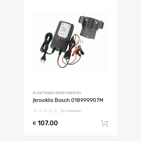
ELEKTRINIAI KOMPONENTAI
Įkroviklis Bosch 018999907M
(0 reviews)
107.00
€
Į krepšel