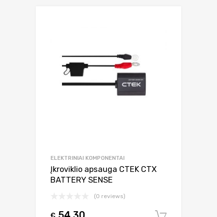
ELEKTRINIAI KOMPONENTAI
Įkroviklio apsauga CTEK CTX
BATTERY SENSE
(0 reviews)
54.30
€
Į krepšel