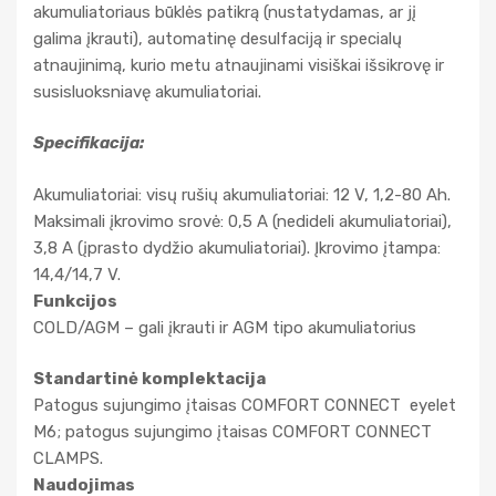
akumuliatoriaus būklės patikrą (nustatydamas, ar jį
galima įkrauti), automatinę desulfaciją ir specialų
atnaujinimą, kurio metu atnaujinami visiškai išsikrovę ir
susisluoksniavę akumuliatoriai.
S
pe
cifikacija:
Akumuliatoriai: visų rušių akumuliatoriai: 12 V, 1,2-80 Ah.
Maksimali įkrovimo srovė: 0,5 A (nedideli akumuliatoriai),
3,8 A (įprasto dydžio akumuliatoriai). Įkrovimo įtampa:
14,4/14,7 V.
Funkcijos
COLD/AGM – gali įkrauti ir AGM tipo akumuliatorius
Standartinė komplektacija
Patogus sujungimo įtaisas COMFORT CONNECT eyelet
M6; patogus sujungimo įtaisas COMFORT CONNECT
CLAMPS.
Naudojimas