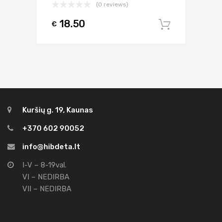
(0 reviews)
18.50
€
Į krepšel
Kuršių g. 19, Kaunas
+370 602 90052
info@hibdeta.lt
I-V – 8-19val.
VI – NEDIRBA
VII – NEDIRBA