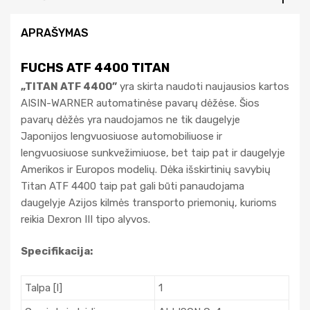
APRAŠYMAS
FUCHS ATF 4400 TITAN
„TITAN ATF 4400”
yra skirta naudoti naujausios kartos
AISIN-WARNER automatinėse pavarų dėžėse. Šios
pavarų dėžės yra naudojamos ne tik daugelyje
Japonijos lengvuosiuose automobiliuose ir
lengvuosiuose sunkvežimiuose, bet taip pat ir daugelyje
Amerikos ir Europos modelių. Dėka išskirtinių savybių
Titan ATF 4400 taip pat gali būti panaudojama
daugelyje Azijos kilmės transporto priemonių, kurioms
reikia Dexron III tipo alyvos.
Specifikacija:
Talpa [l]
1