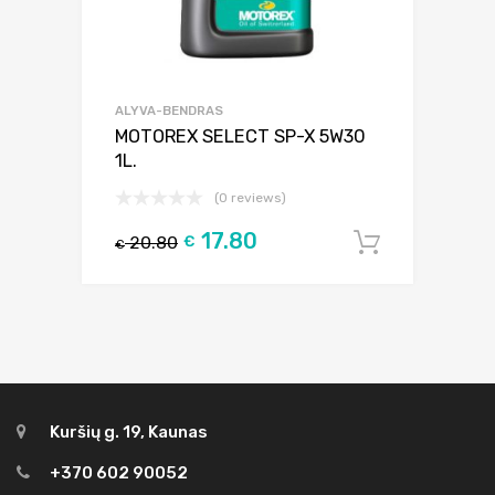
ALYVA-BENDRAS
MOTOREX SELECT SP-X 5W30
1L.
(0 reviews)
17.80
20.80
€
Į krepšel
€
Kuršių g. 19, Kaunas
+370 602 90052