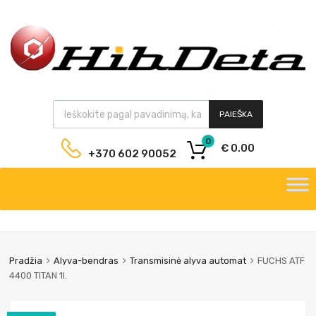
PAIEŠKA
0
€
0.00
+370 602 90052
Pradžia
Alyva-bendras
Transmisinė alyva automat
FUCHS ATF
4400 TITAN 1l.