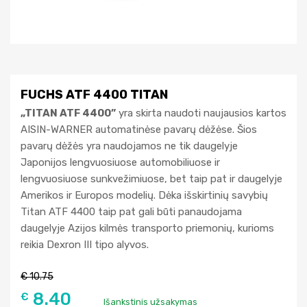
FUCHS ATF 4400 TITAN
„TITAN ATF 4400”
yra skirta naudoti naujausios kartos
AISIN-WARNER automatinėse pavarų dėžėse. Šios
pavarų dėžės yra naudojamos ne tik daugelyje
Japonijos lengvuosiuose automobiliuose ir
lengvuosiuose sunkvežimiuose, bet taip pat ir daugelyje
Amerikos ir Europos modelių. Dėka išskirtinių savybių
Titan ATF 4400 taip pat gali būti panaudojama
daugelyje Azijos kilmės transporto priemonių, kurioms
reikia Dexron III tipo alyvos.
€
10.75
8.40
€
Išankstinis užsakymas