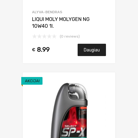
ALYVA-BENDRAS
LIQUI MOLY MOLYGEN NG
10W40 1l.
(0 reviews)
8.99
€
Daugiau
AKCIJA!