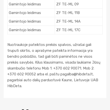
Gamintojo leidimas
ZF TE-ML 09
Gamintojo leidimas
ZF TE-ML 11B
Gamintojo leidimas
ZF TE-ML 14A
Gamintojo leidimas
ZF TE-ML 17C
Nuotraukoje pateiktos prekės spalvos, užrašai gali
truputi skirtis, o aprašyme pateikta informacija yra
bendro pobūdžio, tad gali būti paminėtos ne visos
prekės savybės. Kilus klausimams, visada laukiame Jūsų
skambučio telefonu Mob 1: +370 602 90071; Mob 2:
+370 602 90052 arba el. paštu
pagalba@hibdeta.lt
,
pagarbiai auto dalių parduotuvė Kaune, Lietuvoje UAB
HibDeta.