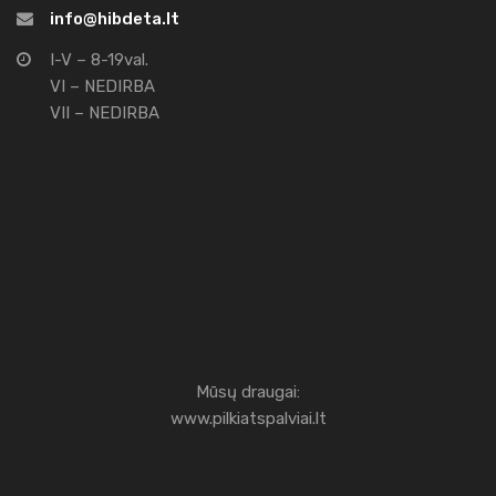
info@hibdeta.lt
I-V – 8-19val.
VI – NEDIRBA
VII – NEDIRBA
Mūsų draugai:
www.pilkiatspalviai.lt