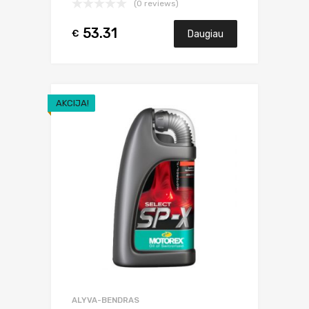
(0 reviews)
53.31
€
Daugiau
AKCIJA!
ALYVA-BENDRAS