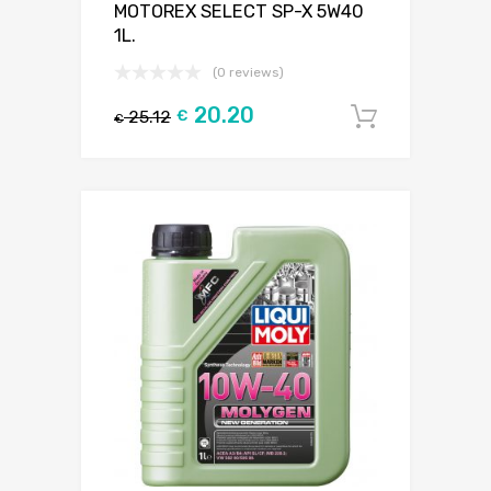
MOTOREX SELECT SP-X 5W40
1L.
(0 reviews)
20.20
25.12
€
Į krepšel
€