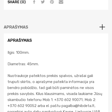
SHARE (0)
t
i
v
e
APRAŠYMAS
:
APRAŠYMAS
Ilgis: 100mm.
Diametras: 45mm.
Nuotraukoje pateiktos prekės spalvos, užrašai gali
truputi skirtis, o aprašyme pateikta informacija yra
bendro pobūdžio, tad gali būti paminėtos ne visos
prekės savybės. Kilus klausimams, visada laukiame Jūsų
skambučio telefonu Mob 1: +370 602 90071; Mob 2:
+370 602 90052 arba el. paštu
pagalba@hibdeta.lt
,
pagarbiai auto dalių parduotuvė Kaune, Lietuvoje UAB