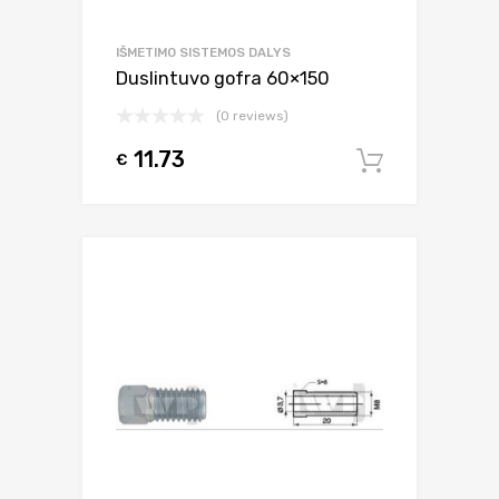
IŠMETIMO SISTEMOS DALYS
Duslintuvo gofra 60×150
(0 reviews)
11.73
€
Į krepšel