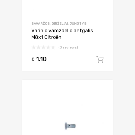
SAVARŽOS, DIRŽELIAI, JUNGTYS
Varinio vamzdelio antgalis
M8x1 Citroën
(0 reviews)
1.10
€
Į krepšel