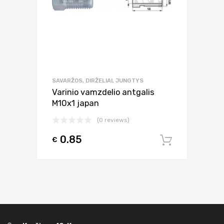
SAVARŽOS, DIRŽELIAI, JUNGTYS
Varinio vamzdelio antgalis
M10x1 japan
(0 reviews)
0.85
€
Į krepšel