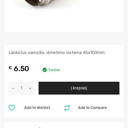
Lankstus vamzdis, išmetimo sistema 45x100mm.
6.50
€
Turime
A
Į krepšelį
l
t
e
Add to Wishlist
Add to Compare
r
n
a