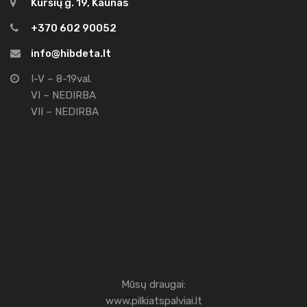
Kuršių g. 19, Kaunas
+370 602 90052
info@hibdeta.lt
I-V – 8-19val.
VI – NEDIRBA
VII – NEDIRBA
Mūsų draugai:
www.pilkiatspalviai.lt