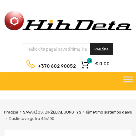
PAIEŠKA
0
€
0.00
+370 602 90052
Pradžia
SAVARŽOS, DIRŽELIAI, JUNGTYS
Išmetimo sistemos dalys
Duslintuvo gofra 45×100