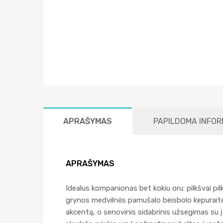
APRAŠYMAS
PAPILDOMA INFOR
APRAŠYMAS
Idealus kompanionas bet kokiu oru: pilkšvai pil
grynos medvilnės pamušalo beisbolo kepuraitė
akcentą, o senovinis sidabrinis užsegimas su į