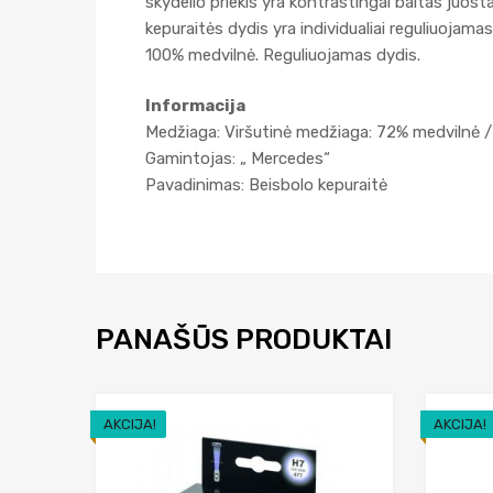
skydelio priekis yra kontrastingai baltas juos
kepuraitės dydis yra individualiai reguliuojama
100% medvilnė. Reguliuojamas dydis.
Informacija
Medžiaga: Viršutinė medžiaga: 72% medvilnė /
Gamintojas: „ Mercedes“
Pavadinimas: Beisbolo kepuraitė
PANAŠŪS PRODUKTAI
AKCIJA!
AKCIJA!
Add to Wishlist
Add to Compare