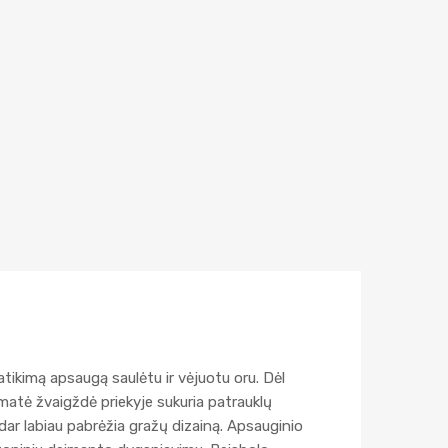
atikimą apsaugą saulėtu ir vėjuotu oru. Dėl
atė žvaigždė priekyje sukuria patrauklų
dar labiau pabrėžia gražų dizainą. Apsauginio