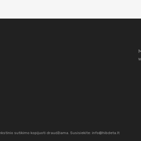
M
w
stinio sutikimo kopijuoti draudžiama. Susisiekite:
info@hibdeta.lt