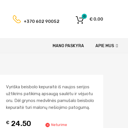
0
€
0.00
+370 602 90052
MANO PASKYRA
APIE MUS
Vyriška beisbolo kepuraitė iš naujos serijos
užtikrins patikimą apsaugą saulėtu ir vėjuotu
oru. Dėl grynos medvilnės pamušalo beisbolo
kepuraitė turi malonų nešiojimo patogumą.
24.50
€
Neturime