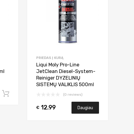
PRIEDAS Į KURĄ
Liqui Moly Pro-Line
ml
JetClean Diesel-System-
Reiniger DYZELINIŲ
SISTEMŲ VALIKLIS 500ml
Į krepšelį
(0 reviews)
12.99
€
Daugiau