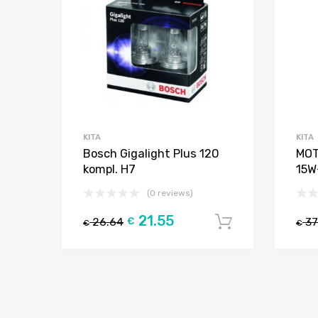
KITA
KITA
Bosch Gigalight Plus 120
MOT
kompl. H7
15W
(0 reviews)
21.55
26.64
€
37
Į krepšelį
€
€