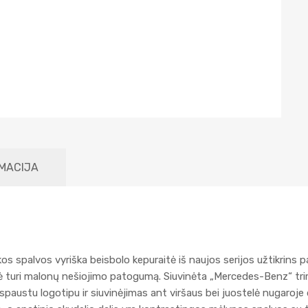
MACIJA
kos spalvos vyriška beisbolo kepuraitė iš naujos serijos užtikrins p
 turi malonų nešiojimo patogumą. Siuvinėta „Mercedes-Benz“ trim
spaustu logotipu ir siuvinėjimas ant viršaus bei juostelė nugaroje 