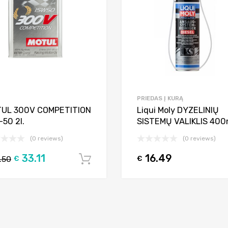
PRIEDAS Į KURĄ
UL 300V COMPETITION
Liqui Moly DYZELINIŲ
-50 2l.
SISTEMŲ VALIKLIS 400
(0 reviews)
(0 reviews)
33.11
16.49
.50
€
€
Į krepšelį