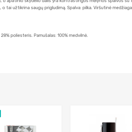
ta, o apatinio skydelio dalis yra kontrastingos mėlynos spalvos s
s, o tai užtikrina saugų prigludimą. Spalva: pilka. Viršutinė medžia
 28% poliesteris. Pamušalas: 100% medvilnė.
Add to Wishlist
Add to Compare