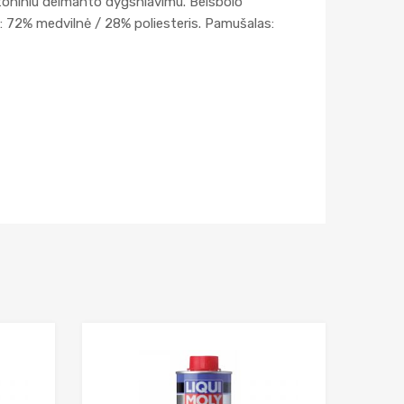
u toniniu deimanto dygsniavimu. Beisbolo
ga: 72% medvilnė / 28% poliesteris. Pamušalas:
Add to Wishlist
Add to Wishlist
Add to Compare
Add to Compar