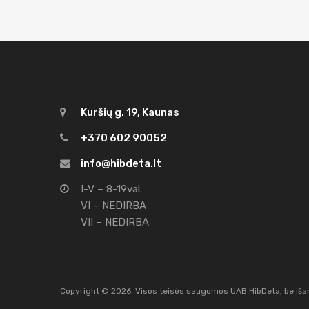
Kuršių g. 19, Kaunas
+370 602 90052
info@hibdeta.lt
I-V – 8-19val.
VI – NEDIRBA
VII – NEDIRBA
Copyright ©
2026
Visos teisės saugomos UAB HibDeta, be išank