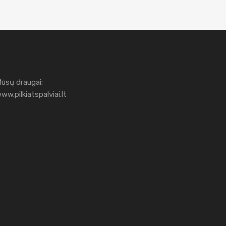
ūsų draugai:
ww.pilkiatspalviai.lt