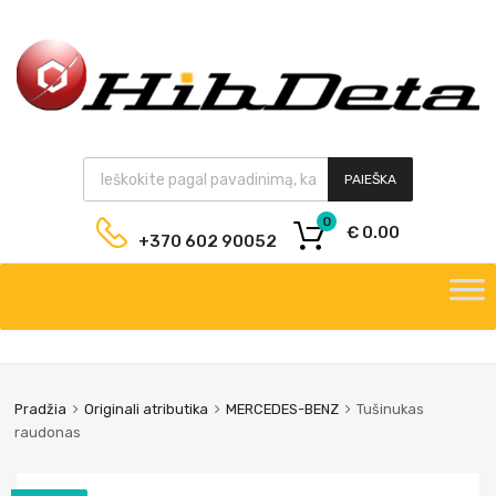
PAIEŠKA
0
€
0.00
+370 602 90052
Pradžia
Originali atributika
MERCEDES-BENZ
Tušinukas
raudonas