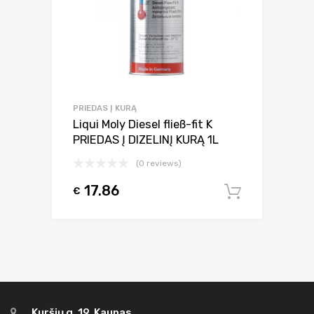
PRIEDAS Į KURĄ
Liqui Moly Diesel fließ-fit K
PRIEDAS Į DIZELINĮ KURĄ 1L
(0 reviews)
17.86
€
Į krepšel
Kuršių g. 19, Kaunas