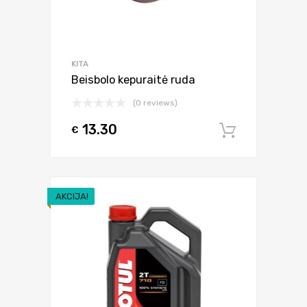
KITA
Beisbolo kepuraitė ruda
(0 reviews)
13.30
€
Į krepšel
AKCIJA!