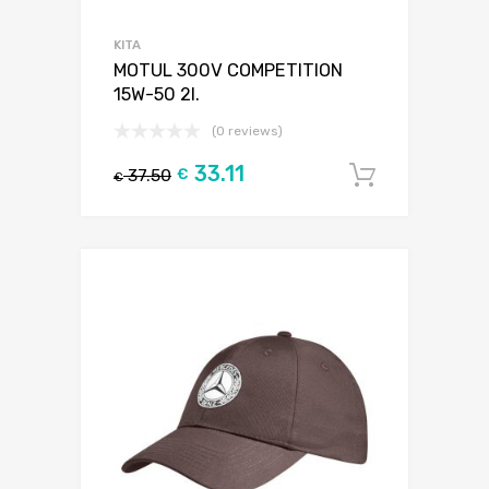
KITA
MOTUL 300V COMPETITION
15W-50 2l.
(0 reviews)
33.11
37.50
€
Į krepšel
€