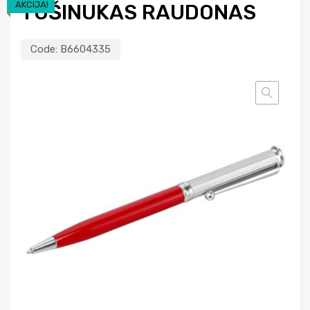
AKCIJA!
TUŠINUKAS RAUDONAS
Code:
B6604335