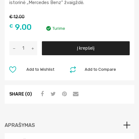
istorinė „Mercedes Benz“ žvaigždė.
€
12.00
9.00
€
Turime
A
Į krepšelį
l
t
e
Add to Wishlist
Add to Compare
r
n
a
SHARE (0)
t
i
v
e
APRAŠYMAS
: