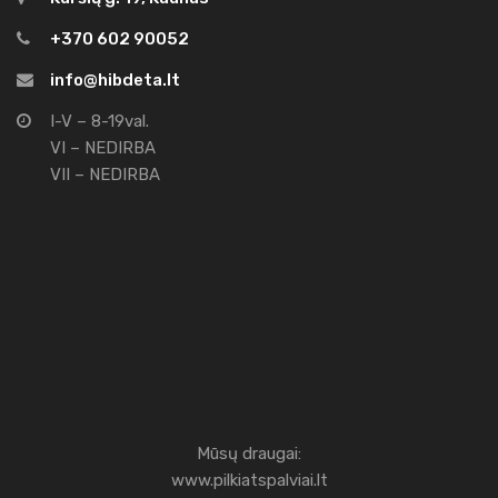
+370 602 90052
info@hibdeta.lt
I-V – 8-19val.
VI – NEDIRBA
VII – NEDIRBA
Mūsų draugai:
www.pilkiatspalviai.lt