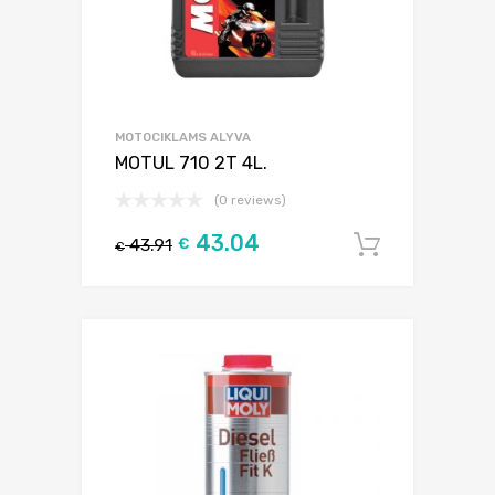
MOTOCIKLAMS ALYVA
MOTUL 710 2T 4L.
(0 reviews)
43.04
43.91
€
Į krepšel
€