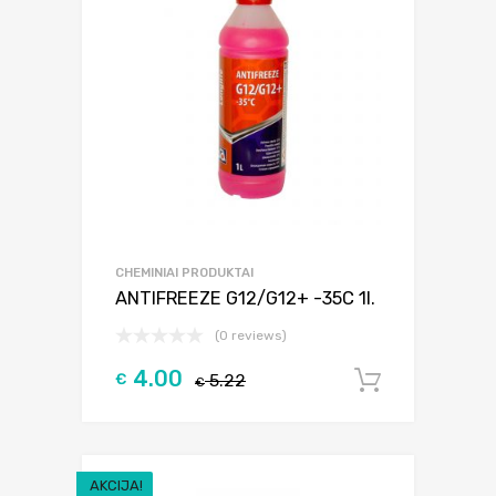
CHEMINIAI PRODUKTAI
ANTIFREEZE G12/G12+ -35C 1l.
(0 reviews)
4.00
€
5.22
Į krepšel
€
AKCIJA!