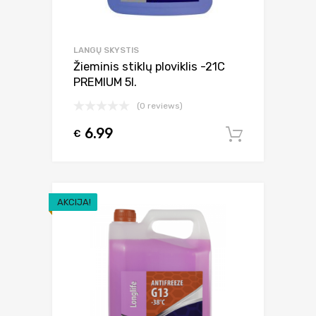
LANGŲ SKYSTIS
Žieminis stiklų ploviklis -21C
PREMIUM 5l.
(0 reviews)
6.99
€
Į krepšel
AKCIJA!