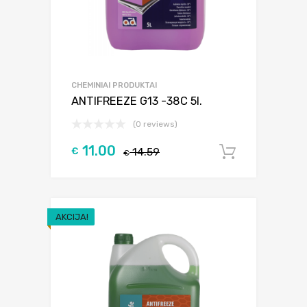
CHEMINIAI PRODUKTAI
ANTIFREEZE G13 -38C 5l.
(0 reviews)
11.00
€
14.59
Į krepšel
€
AKCIJA!