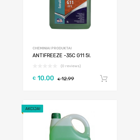
CHEMINIAI PRODUKTAI
ANTIFREEZE -35C G11 5l.
(0 reviews)
10.00
€
12.99
Į krepšel
€
AKCIJA!