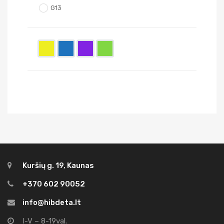
G13
Kuršių g. 19, Kaunas
+370 602 90052
info@hibdeta.lt
I-V – 8-19val.