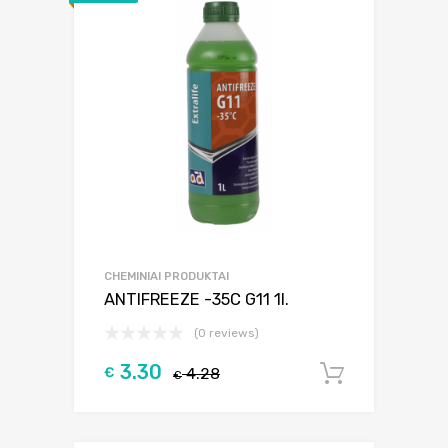
CHEMINIAI PRODUKTAI
ANTIFREEZE -35C G11 1l.
(0 reviews)
3.30
€
4.28
Į krepšel
€