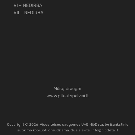
VI – NEDIRBA
VII – NEDIRBA
Mūsų draugai:
www.pilkiatspalviai.lt
Copyright ©
2026
Visos teisės saugomos UAB HibDeta, be išankstinio
sutikimo kopijuoti draudžiama. Susisiekite:
info@hibdeta.lt