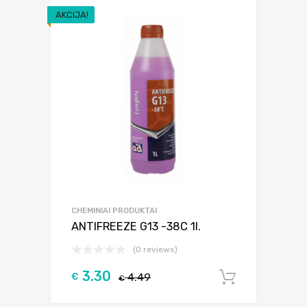
AKCIJA!
CHEMINIAI PRODUKTAI
ANTIFREEZE G13 -38C 1l.
(0 reviews)
3.30
€
4.49
Į krepšel
€