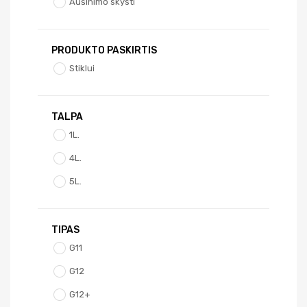
Aušinimo skysti
PRODUKTO PASKIRTIS
Stiklui
TALPA
1L.
4L.
5L.
TIPAS
G11
G12
G12+