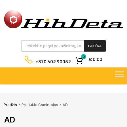
PAIEŠKA
0
€
0.00
+370 602 90052
Pradžia
Produkto Gamintojas
AD
AD