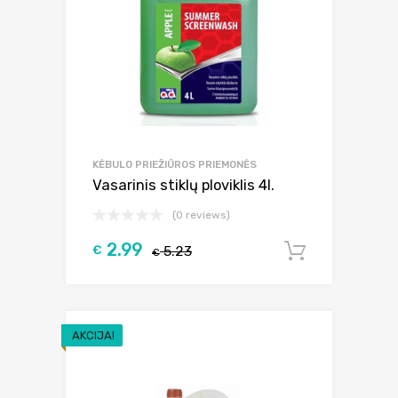
KĖBULO PRIEŽIŪROS PRIEMONĖS
Vasarinis stiklų ploviklis 4l.
(0 reviews)
2.99
€
5.23
Į krepšel
€
AKCIJA!