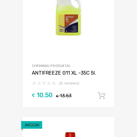
CHEMINIAI PRODUKTAI
ANTIFREEZE G11 XL -35C 5l.
(0 reviews)
10.50
€
13.53
Į krepšel
€
AKCIJA!