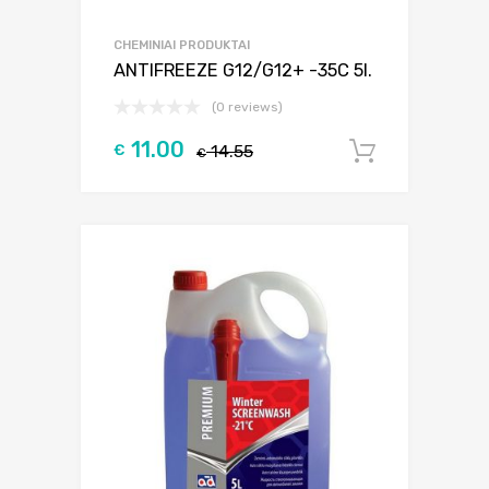
CHEMINIAI PRODUKTAI
ANTIFREEZE G12/G12+ -35C 5l.
(0 reviews)
11.00
€
14.55
Į krepšel
€