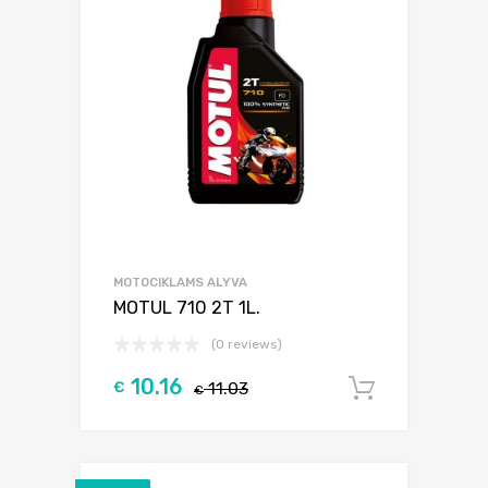
MOTOCIKLAMS ALYVA
MOTUL 710 2T 1L.
(0 reviews)
10.16
€
11.03
Į krepšel
€