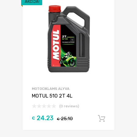
AKCIJA!
MOTOCIKLAMS ALYVA
MOTUL 510 2T 4L
(0 reviews)
24.23
€
25.10
Į krepšel
€