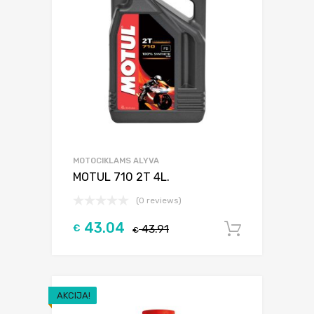
MOTOCIKLAMS ALYVA
MOTUL 710 2T 4L.
(0 reviews)
43.04
€
43.91
Į krepšel
€
AKCIJA!