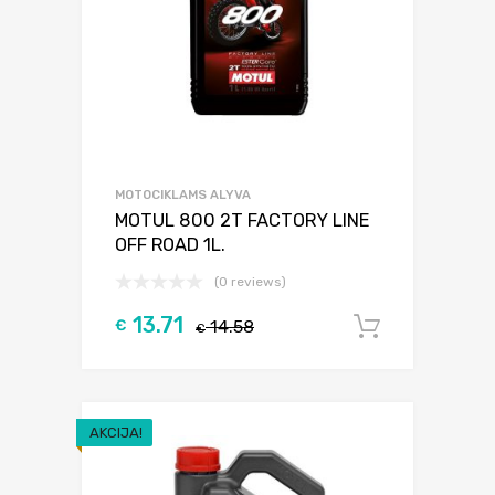
MOTOCIKLAMS ALYVA
MOTUL 800 2T FACTORY LINE
OFF ROAD 1L.
(0 reviews)
13.71
€
14.58
Į krepšel
€
AKCIJA!