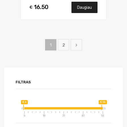
16.50
€
Daugiau
1
2
FILTRAS
€ 6
€ 55
6
18
31
43
55