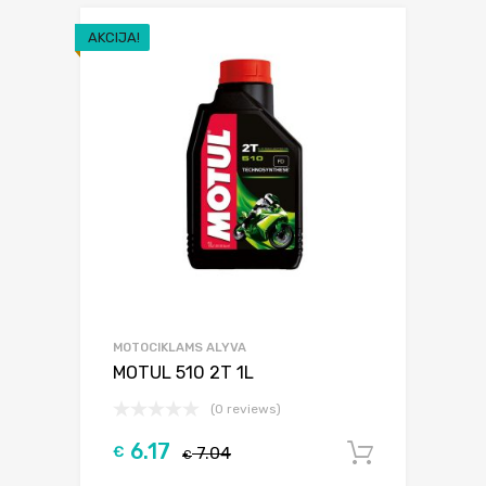
AKCIJA!
MOTOCIKLAMS ALYVA
MOTUL 510 2T 1L
(0 reviews)
6.17
€
7.04
Į krepšel
€