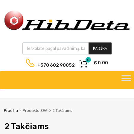
PAIEŠKA
0
€
0.00
+370 602 90052
Pradžia
Produkto SEA
2 Takčiams
2 Takčiams