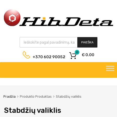
PAIEŠKA
0
€
0.00
+370 602 90052
Pradžia
Produkto Produktas
Stabdžių valiklis
Stabdžių valiklis