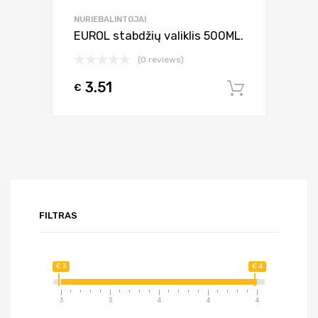
NURIEBALINTOJAI
EUROL stabdžių valiklis 500ML.
(0 reviews)
3.51
€
Į krepšel
FILTRAS
€ 3
€ 4
3
3
4
4
4