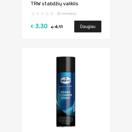
TRW stabdžių valiklis
(0 reviews)
3.30
€
4.11
Daugiau
€