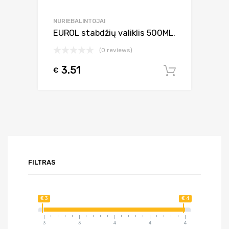
NURIEBALINTOJAI
EUROL stabdžių valiklis 500ML.
(0 reviews)
3.51
€
Į krepšel
FILTRAS
€ 3
€ 4
3
3
4
4
4