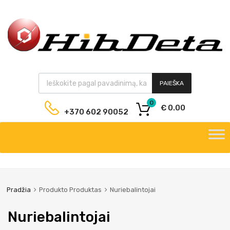
PAIEŠKA
0
€
0.00
+370 602 90052
Pradžia
Produkto Produktas
Nuriebalintojai
Nuriebalintojai