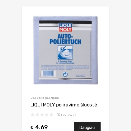
VALYMO ĮRANKIAI
LIQUI MOLY poliravimo šluostė
(0 reviews)
4.69
€
Daugiau