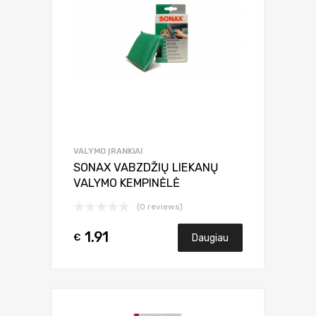
VALYMO ĮRANKIAI
SONAX VABZDŽIŲ LIEKANŲ
VALYMO KEMPINĖLĖ
(0 reviews)
1.91
€
Daugiau