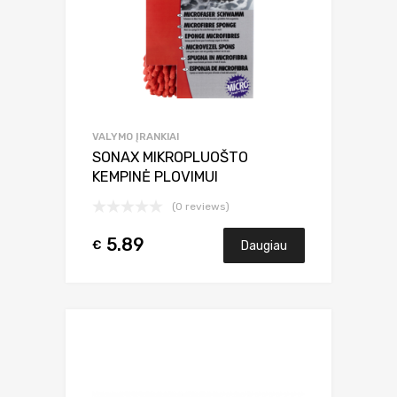
VALYMO ĮRANKIAI
SONAX MIKROPLUOŠTO
KEMPINĖ PLOVIMUI
(0 reviews)
5.89
€
Daugiau