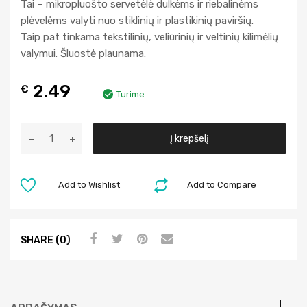
Tai – mikropluošto servetėlė dulkėms ir riebalinėms
plėvelėms valyti nuo stiklinių ir plastikinių paviršių.
Taip pat tinkama tekstilinių, veliūrinių ir veltinių kilimėlių
valymui. Šluostė plaunama.
2.49
€
Turime
A
Į krepšelį
l
t
e
Add to Wishlist
Add to Compare
r
n
a
SHARE (0)
t
i
v
e