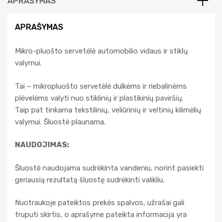
APRAŠYMAS
:
APRAŠYMAS
Mikro-pluošto servetėlė automobilio vidaus ir stiklų
valymui.
Tai – mikropluošto servetėlė dulkėms ir riebalinėms
plėvelėms valyti nuo stiklinių ir plastikinių paviršių.
Taip pat tinkama tekstilinių, veliūrinių ir veltinių kilimėlių
valymui. Šluostė plaunama.
NAUDOJIMAS:
Šluostė naudojama sudrėkinta vandeniu, norint pasiekti
geriausią rezultatą šluostę sudrėkinti valikliu.
Nuotraukoje pateiktos prekės spalvos, užrašai gali
truputi skirtis, o aprašyme pateikta informacija yra