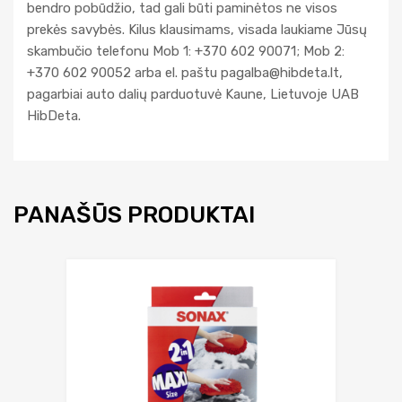
bendro pobūdžio, tad gali būti paminėtos ne visos
prekės savybės. Kilus klausimams, visada laukiame Jūsų
skambučio telefonu Mob 1: +370 602 90071; Mob 2:
+370 602 90052 arba el. paštu
pagalba@hibdeta.lt
,
pagarbiai auto dalių parduotuvė Kaune, Lietuvoje UAB
HibDeta.
PANAŠŪS PRODUKTAI