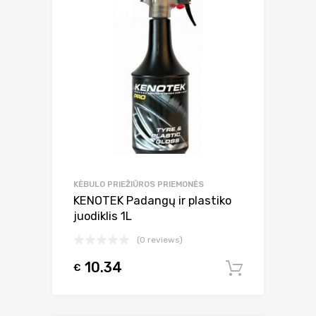
KĖBULO PRIEŽIŪROS PRIEMONĖS
KENOTEK Padangų ir plastiko
juodiklis 1L
(0 reviews)
10.34
€
Į krepšel