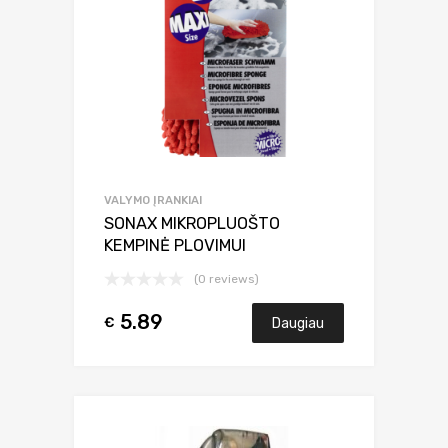
VALYMO ĮRANKIAI
SONAX MIKROPLUOŠTO
KEMPINĖ PLOVIMUI
(0 reviews)
5.89
€
Daugiau