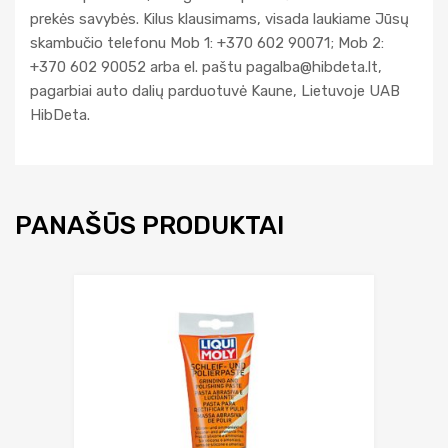
prekės savybės. Kilus klausimams, visada laukiame Jūsų
skambučio telefonu Mob 1: +370 602 90071; Mob 2:
+370 602 90052 arba el. paštu
pagalba@hibdeta.lt
,
pagarbiai auto dalių parduotuvė Kaune, Lietuvoje UAB
HibDeta.
PANAŠŪS PRODUKTAI