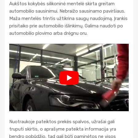
Aukštos kokybės silikoninė mentelė skirta greitam
automobilio sausinimui. Nebraižo sausinamo paviršiaus.
Maža mentelės trintis užtikrina saugų naudojimą. Įrankis
prisitaiko prie automobilio išlinkimų. Galima naudoti po
automobilio plovimo arba drėgnu oru.
Nuotraukoje pateiktos prekės spalvos, užrašai gali
truputi skirtis, o aprašyme pateikta informacija yra
bendro pobūdžio, tad gali būti paminėtos ne visos