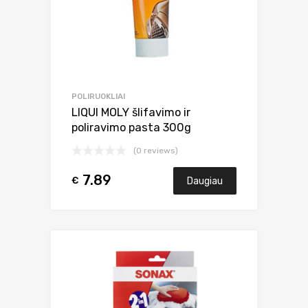
POLIRUOKLIAI
LIQUI MOLY šlifavimo ir
poliravimo pasta 300g
(0 reviews)
7.89
€
Daugiau