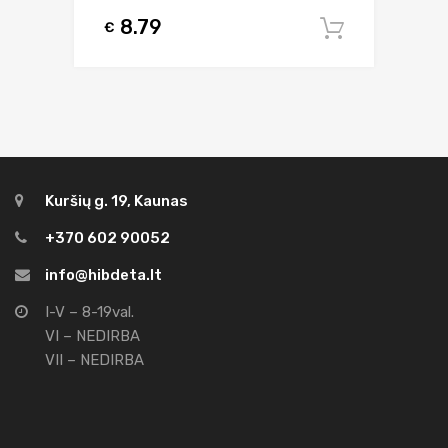
8.79
€
Į krepšel
Kuršių g. 19, Kaunas
+370 602 90052
info@hibdeta.lt
I-V – 8-19val.
VI – NEDIRBA
VII – NEDIRBA