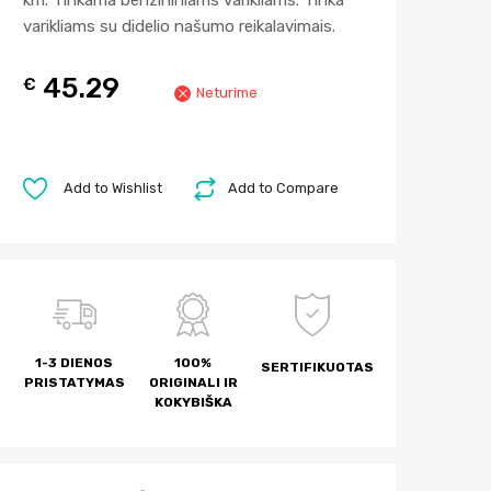
km. Tinkama benzininiams varikliams. Tinka
varikliams su didelio našumo reikalavimais.
45.29
€
Neturime
Add to Wishlist
Add to Compare
1-3 DIENOS
100%
SERTIFIKUOTAS
PRISTATYMAS
ORIGINALI IR
KOKYBIŠKA