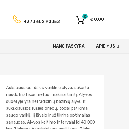
0
€
0.00
+370 602 90052
MANO PASKYRA
APIE MUS
Aukščiausios rūšies variklinė alyva, sukurta
naudoti ištisus metus, mažina trintį. Alyvos
sudėtyje yra netradicinių bazinių alyvų ir
aukščiausios rūšies priedų, todėl patikimai
saugo variklį, jį išvalo ir užtikrina optimalias
sąnaudas. Alyvos keitimo intervalai iki 40 000