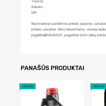
Toyota;
Subaru;
GM
Nuotraukoje pateiktos prekės spalvos, užrašai 
prekės savybės. Kilus klausimams, visada lau
pagalba@hibdeta.lt
, pagarbiai auto dalių par
PANAŠŪS PRODUKTAI
AKCIJA!
AKCIJA!
Add to Wishlist
Add to Compare