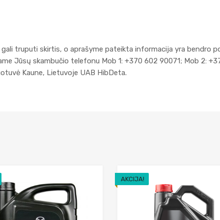
gali truputi skirtis, o aprašyme pateikta informacija yra bendro p
kiame Jūsų skambučio telefonu Mob 1: +370 602 90071; Mob 2: +3
duotuvė Kaune, Lietuvoje UAB HibDeta.
AKCIJA!
Add to Wishlist
Add to Compare