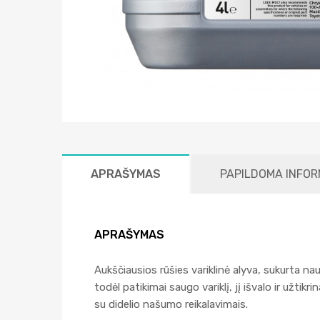
APRAŠYMAS
PAPILDOMA INFOR
APRAŠYMAS
Aukščiausios rūšies variklinė alyva, sukurta na
todėl patikimai saugo variklį, jį išvalo ir užti
su didelio našumo reikalavimais.