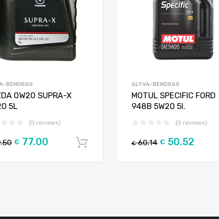
A-BENDRAS
ALYVA-BENDRAS
DA 0W20 SUPRA-X
MOTUL SPECIFIC FORD
0 5L
948B 5W20 5l.
(0 reviews)
(0 reviews)
77.00
50.52
.50
€
60.14
€
Į krepšelį
€