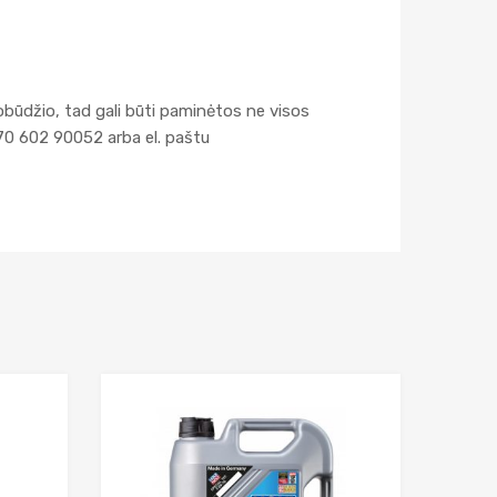
obūdžio, tad gali būti paminėtos ne visos
70 602 90052 arba el. paštu
Add to Wishlist
Add to Wishlist
Add to Compare
Add to Compar