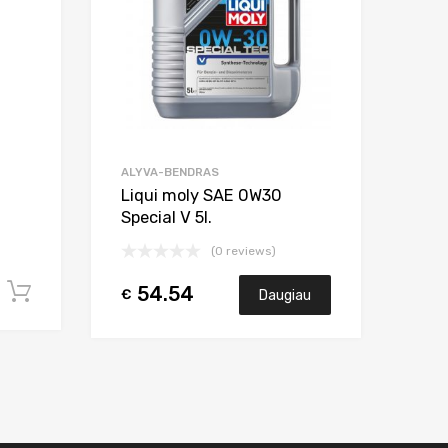
ALYVA-BENDRAS
Liqui moly SAE 0W30
Special V 5l.
(0 reviews)
54.54
Į krepšelį
€
Daugiau