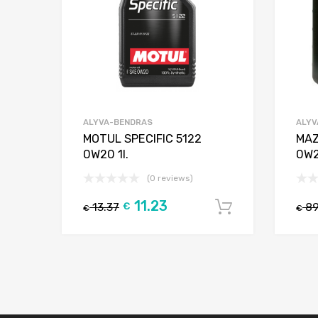
ALYVA-BENDRAS
ALYV
MOTUL SPECIFIC 5122
MAZ
0W20 1l.
0W2
(0 reviews)
11.23
13.37
€
89
Į krepšelį
€
€