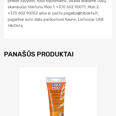
prekės savybės. Kilus klausimams, visada laukiame Jūsų
skambučio telefonu Mob 1: +370 602 90071; Mob 2:
+370 602 90052 arba el. paštu
pagalba@hibdeta.lt
,
pagarbiai auto dalių parduotuvė Kaune, Lietuvoje UAB
HibDeta.
PANAŠŪS PRODUKTAI