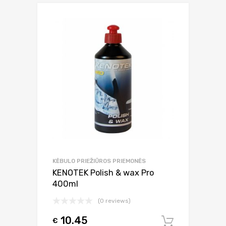
KĖBULO PRIEŽIŪROS PRIEMONĖS
KENOTEK Polish & wax Pro
400ml
(0 reviews)
10.45
€
Į krepšel