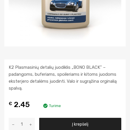
K2 Plasmasinių detalių juodiklis „BONO BLACK” –
padangoms, buferiams, spoileriams ir kitoms juodoms
eksterjero detalėms juodinti. Valo ir sugrąžina orginalią
spalvą.
2.45
€
Turime
A
Į krepšelį
l