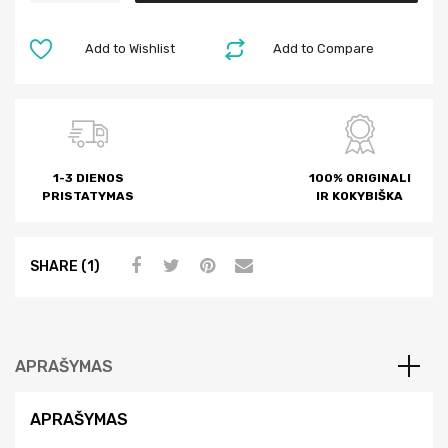
t
e
Add to Wishlist
Add to Compare
r
n
a
t
i
1-3 DIENOS
100% ORIGINALI
v
PRISTATYMAS
IR KOKYBIŠKA
e
:
SHARE (1)
APRAŠYMAS
APRAŠYMAS