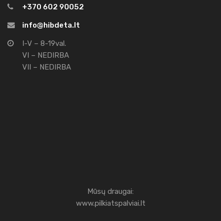
+370 602 90052
info@hibdeta.lt
I-V – 8-19val.
VI – NEDIRBA
VII – NEDIRBA
Mūsų draugai:
www.pilkiatspalviai.lt