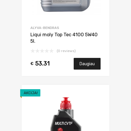
ALYVA-BENDRAS
Liqui moly Top Tec 4100 5W40
5l.
(0 reviews)
53.31
€
Daugiau
AKCIJA!