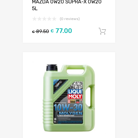
MAZDA 0W20 SUPRA-X 0W20
5L
(0 reviews)
77.00
89.50
€
Į krepšel
€