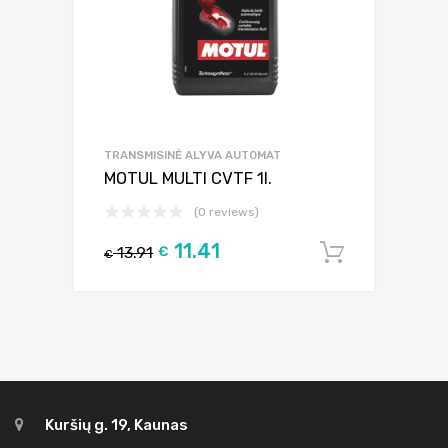
TRANSMISINĖ ALYVA AUTOMAT
MOTUL MULTI CVTF 1l.
(0 reviews)
11.41
13.91
€
Į krepšel
€
Kuršių g. 19, Kaunas