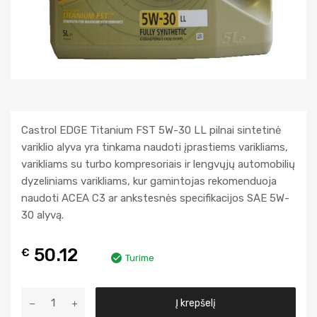
Castrol EDGE Titanium FST 5W-30 LL pilnai sintetinė
variklio alyva yra tinkama naudoti įprastiems varikliams,
varikliams su turbo kompresoriais ir lengvųjų automobilių
dyzeliniams varikliams, kur gamintojas rekomenduoja
naudoti ACEA C3 ar ankstesnės specifikacijos SAE 5W-
30 alyvą.
50.12
€
Turime
A
Į krepšelį
l