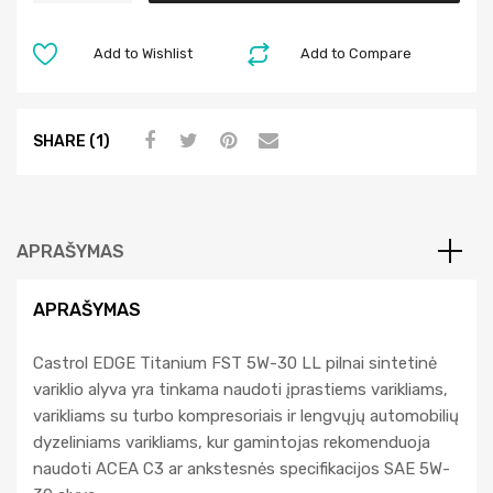
t
e
Add to Wishlist
Add to Compare
r
n
a
SHARE (1)
t
i
v
e
APRAŠYMAS
:
APRAŠYMAS
Castrol EDGE Titanium FST 5W-30 LL pilnai sintetinė
variklio alyva yra tinkama naudoti įprastiems varikliams,
varikliams su turbo kompresoriais ir lengvųjų automobilių
dyzeliniams varikliams, kur gamintojas rekomenduoja
naudoti ACEA C3 ar ankstesnės specifikacijos SAE 5W-