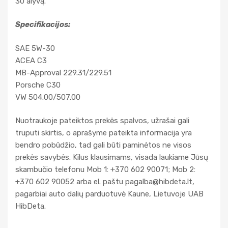
30 alyvą.
Specifikacijos:
SAE 5W-30
ACEA C3
MB-Approval 229.31/229.51
Porsche C30
VW 504.00/507.00
Nuotraukoje pateiktos prekės spalvos, užrašai gali
truputi skirtis, o aprašyme pateikta informacija yra
bendro pobūdžio, tad gali būti paminėtos ne visos
prekės savybės. Kilus klausimams, visada laukiame Jūsų
skambučio telefonu Mob 1: +370 602 90071; Mob 2:
+370 602 90052 arba el. paštu
pagalba@hibdeta.lt
,
pagarbiai auto dalių parduotuvė Kaune, Lietuvoje UAB
HibDeta.