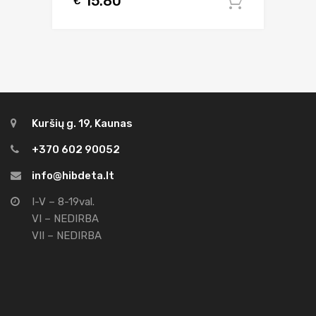
15.80
€
Į krepšel
Kuršių g. 19, Kaunas
+370 602 90052
info@hibdeta.lt
I-V – 8-19val.
VI – NEDIRBA
VII – NEDIRBA