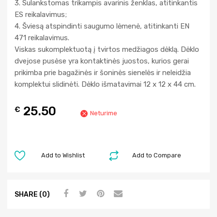
3. Sulankstomas trikampis avarinis ženklas, atitinkantis
ES reikalavimus;
4. Šviesą atspindinti saugumo lėmenė, atitinkanti EN
471 reikalavimus.
Viskas sukomplektuotą į tvirtos medžiagos dėklą. Dėklo
dvejose pusėse yra kontaktinės juostos, kurios gerai
prikimba prie bagažinės ir šoninės sienelės ir neleidžia
komplektui slidinėti. Dėklo išmatavimai 12 x 12 x 44 cm.
25.50
€
Neturime
Add to Wishlist
Add to Compare
SHARE (0)