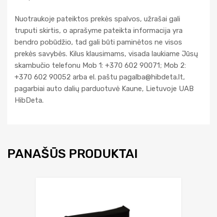
Nuotraukoje pateiktos prekės spalvos, užrašai gali
truputi skirtis, o aprašyme pateikta informacija yra
bendro pobūdžio, tad gali būti paminėtos ne visos
prekės savybės. Kilus klausimams, visada laukiame Jūsų
skambučio telefonu Mob 1: +370 602 90071; Mob 2:
+370 602 90052 arba el. paštu
pagalba@hibdeta.lt
,
pagarbiai auto dalių parduotuvė Kaune, Lietuvoje UAB
HibDeta.
PANAŠŪS PRODUKTAI