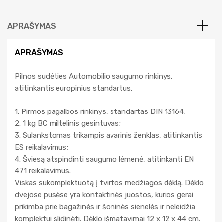
APRAŠYMAS
APRAŠYMAS
Pilnos sudėties Automobilio saugumo rinkinys,
atitinkantis europinius standartus.
1. Pirmos pagalbos rinkinys, standartas DIN 13164;
2. 1 kg BC miltelinis gesintuvas;
3. Sulankstomas trikampis avarinis ženklas, atitinkantis
ES reikalavimus;
4. Šviesą atspindinti saugumo lėmenė, atitinkanti EN
471 reikalavimus.
Viskas sukomplektuotą į tvirtos medžiagos dėklą. Dėklo
dvejose pusėse yra kontaktinės juostos, kurios gerai
prikimba prie bagažinės ir šoninės sienelės ir neleidžia
komplektui slidinėti. Dėklo išmatavimai 12 x 12 x 44 cm.