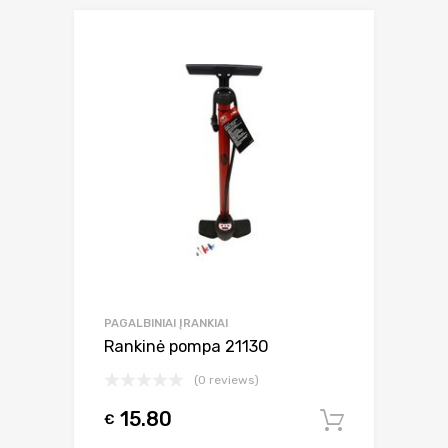
PAGALBINIAI ĮRANKIAI
Rankinė pompa 21130
(0 reviews)
15.80
€
Į krepšel