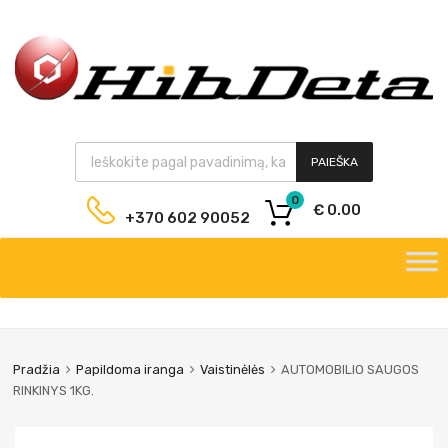
PAIEŠKA
0
€
0.00
+370 602 90052
Pradžia
Papildoma iranga
Vaistinėlės
AUTOMOBILIO SAUGOS
RINKINYS 1KG.