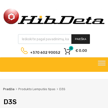
PAIEŠKA
0
€
0.00
+370 602 90052
Pradžia
Produkto Lemputės tipas
D3S
D3S