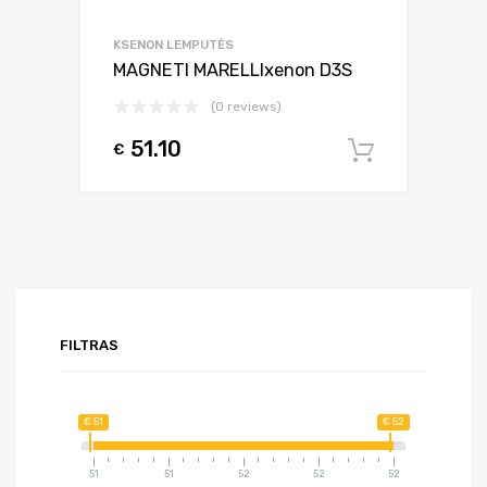
KSENON LEMPUTĖS
MAGNETI MARELLIxenon D3S
(0 reviews)
51.10
€
Į krepšel
FILTRAS
€ 51
€ 52
51
51
52
52
52