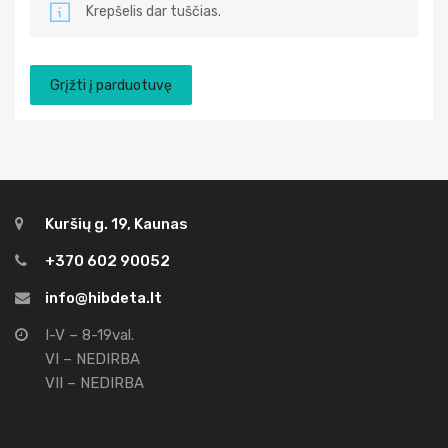
Krepšelis dar tuščias.
Grįžti į parduotuvę
Kuršių g. 19, Kaunas
+370 602 90052
info@hibdeta.lt
I-V – 8-19val.
VI – NEDIRBA
VII – NEDIRBA