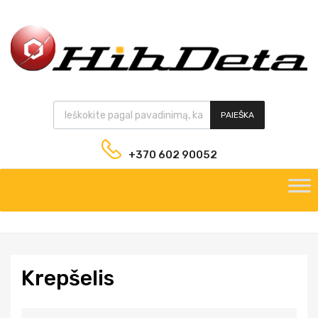
PAIEŠKA
+370 602 90052
Krep
šelis