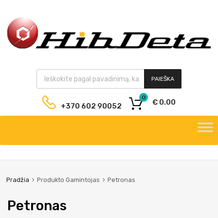
PAIEŠKA
0
€
0.00
+370 602 90052
Pradžia
Produkto Gamintojas
Petronas
Petronas