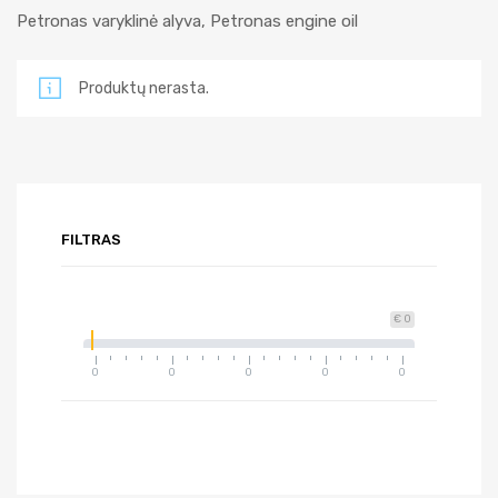
Petronas varyklinė alyva, Petronas engine oil
Produktų nerasta.
FILTRAS
€ 0
0
0
0
0
0