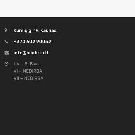
Kuršių g. 19, Kaunas
+370 602 90052
info@hibdeta.lt
I-V – 8-19val.
VI – NEDIRBA
VII – NEDIRBA