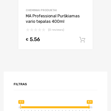
CHEMINIAI PRODUKTAI
MA Professional Purškiamas
vario tepalas 400ml
(0 reviews)
5.56
€
Į krepšel
FILTRAS
€ 5
€ 6