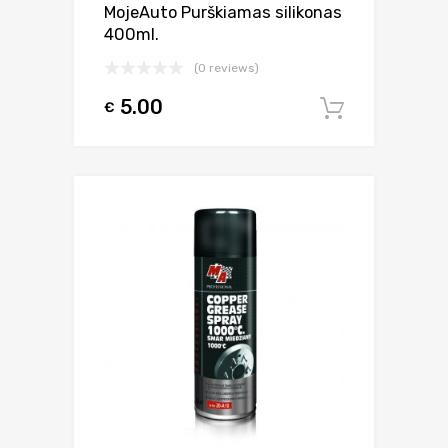
MojeAuto Purškiamas silikonas
400ml.
(0 reviews)
5.00
€
Į krepšel