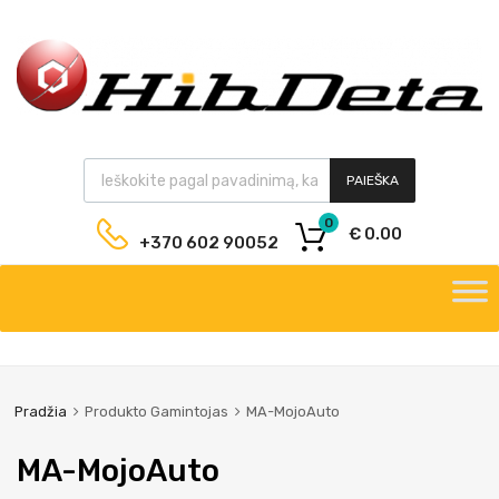
PAIEŠKA
0
€
0.00
+370 602 90052
Pradžia
Produkto Gamintojas
MA-MojoAuto
MA-MojoAuto