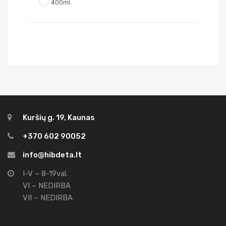
400ml.
Kuršių g. 19, Kaunas
+370 602 90052
info@hibdeta.lt
I-V – 8-19val.
VI – NEDIRBA
VII – NEDIRBA